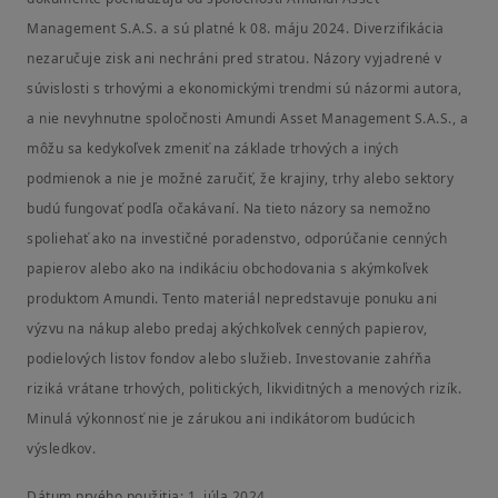
Management S.A.S. a sú platné k 08. máju 2024. Diverzifikácia
nezaručuje zisk ani nechráni pred stratou. Názory vyjadrené v
súvislosti s trhovými a ekonomickými trendmi sú názormi autora,
a nie nevyhnutne spoločnosti Amundi Asset Management S.A.S., a
môžu sa kedykoľvek zmeniť na základe trhových a iných
podmienok a nie je možné zaručiť, že krajiny, trhy alebo sektory
budú fungovať podľa očakávaní. Na tieto názory sa nemožno
spoliehať ako na investičné poradenstvo, odporúčanie cenných
papierov alebo ako na indikáciu obchodovania s akýmkoľvek
produktom Amundi. Tento materiál nepredstavuje ponuku ani
výzvu na nákup alebo predaj akýchkoľvek cenných papierov,
podielových listov fondov alebo služieb. Investovanie zahŕňa
riziká vrátane trhových, politických, likviditných a menových rizík.
Minulá výkonnosť nie je zárukou ani indikátorom budúcich
výsledkov.
Dátum prvého použitia: 1. júla 2024