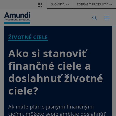
Skočiť na hlavný obsah
SLOVAKIA
ZOBRAZIŤ PRODUKTY
❯
❯
Pre
ŽIVOTNÉ CIELE
Ako si stanoviť
finančné ciele a
dosiahnuť životné
ciele?
Ak máte plán s jasnými finančnými
cieľmi, môžete svoje ambície dosiahnúť