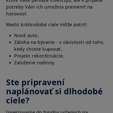
ktoré Vaše peniaze investujú, ale v prípade
potreby Vám ich umožnia premeniť na
hotovosť.
Medzi krátkodobé ciele môže patriť:
Nové auto,
Záloha na bývanie - v závislosti od toho,
kedy chcete kupovať,
Projekt rekonštrukcie,
Založenie rodinny.
Ste pripravení
naplánovať si dlhodobé
ciele?
Investovanie do fondov určených na