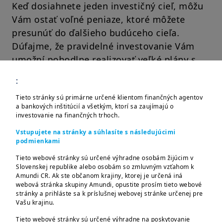
Keď dosiahnete jeden investičný cieľ, môžu
Vám ostať voľné peniaze, ktoré môžete
presunúť do ďalšieho budúceho cieľa.
Dúfajme, že pravidelné investovanie Vám
umožní pohodlne realizovať veľké plány s
Vašimi peniazmi.
:
Je jednoduchšie začať v malom s
Tieto stránky sú primárne určené klientom finančných agentov
pravidelnými platbami do investícií, ktoré
a bankových inštitúcií a všetkým, ktorí sa zaujímajú o
investovanie na finančných trhoch.
ste si vybrali.
Vstupujete na stránky a súhlasíte s následujúcimi
podmienkami
Kroky, ktoré je potrebné
Tieto webové stránky sú určené výhradne osobám žijúcim v
Slovenskej republike alebo osobám so zmluvným vzťahom k
si zapamätať
Amundi CR. Ak ste občanom krajiny, ktorej je určená iná
webová stránka skupiny Amundi, opustite prosím tieto webové
stránky a prihláste sa k príslušnej webovej stránke určenej pre
Čím viac plánujete a investujete do týchto
Vašu krajinu.
veľkých cieľov, tým je pravdepodobnejšie, že
Tieto webové stránky sú určené výhradne na poskytovanie