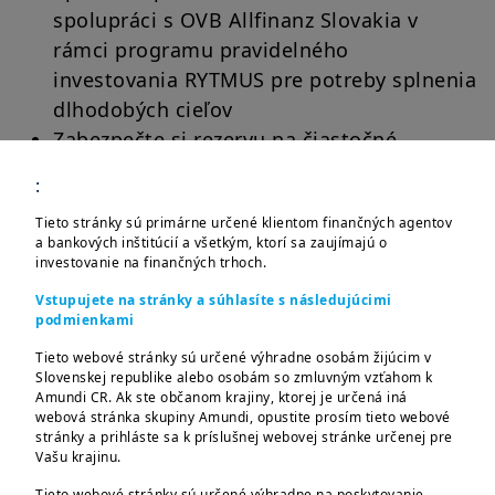
spolupráci s OVB Allfinanz Slovakia v
rámci programu pravidelného
investovania RYTMUS pre potreby splnenia
dlhodobých cieľov
Zabezpečte si rezervu na čiastočné
splatenie hypoték, vytvorte svojim deťom
:
„štartovací balík“ do života, alebo si len
Tieto stránky sú primárne určené klientom finančných agentov
splnte niektoré z vašich snov a to všetko v
a bankových inštitúcií a všetkým, ktorí sa zaujímajú o
súlade s udržateľným rozvojom sveta
investovanie na finančných trhoch.
Vstupujete na stránky a súhlasíte s následujúcimi
„
Zodpovedné investovanie je charakteristické
podmienkami
tím, že kombinuje udržateľnosť a rast
Tieto webové stránky sú určené výhradne osobám žijúcim v
hodnoty kapitálu.
“
Slovenskej republike alebo osobám so zmluvným vzťahom k
Amundi CR. Ak ste občanom krajiny, ktorej je určená iná
Portfólia nielen pre investorov, ktorým nie
webová stránka skupiny Amundi, opustite prosím tieto webové
stránky a prihláste sa k príslušnej webovej stránke určenej pre
je ľahostajné, ako vyzerá krajina, v ktorej
Vašu krajinu.
žijú a ktorí chcú smerovať svoje financie
Tieto webové stránky sú určené výhradne na poskytovanie