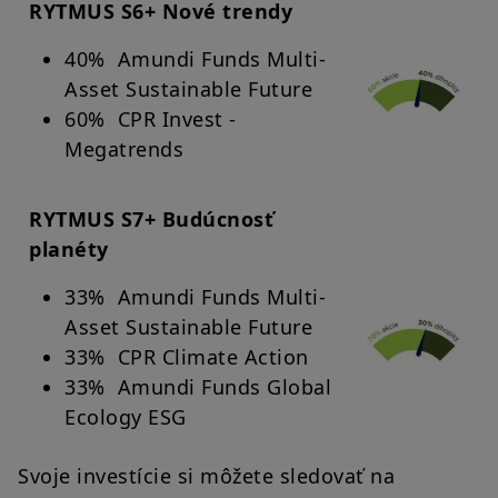
RYTMUS S6+ Nové trendy
slovenskými právnymi predpismi a podmienkami prístupu k
týmto webovým stránkam, ktoré nájdete v
Právnom
upozornení
. Vstupom na naše webové stránky potvrdzujete, že
40% Amundi Funds Multi-
ste sa s týmito podmienkami prístupu zoznámili a že s nimi
Asset Sustainable Future
súhlasíte.
60% CPR Invest -
Megatrends
RYTMUS S7+ Budúcnosť
planéty
33% Amundi Funds Multi-
Asset Sustainable Future
33% CPR Climate Action
33% Amundi Funds Global
Ecology ESG
Svoje investície si môžete sledovať na