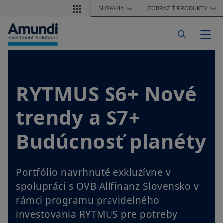
Skočiť na hlavný obsah
SLOVAKIA
ZOBRAZIŤ PRODUKTY
❯
❯
Pre
RYTMUS S6+ Nové
trendy a S7+
Budúcnosť planéty
Portfólio navrhnuté exkluzívne v
spolupráci s OVB Allfinanz Slovensko v
rámci programu pravidelného
investovania RYTMUS pre potreby