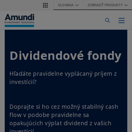
Skočiť na hlavný obsah
SLOVAKIA
ZOBRAZIŤ PRODUKTY
❯
❯
Pre
Dividendové fondy
Hľadáte pravidelne vyplácaný príjem z
investícií?
Doprajte si ho cez možný stabilný cash
flow v podobe pravidelne sa
opakujúcich výplat dividend z vašich
investícií.