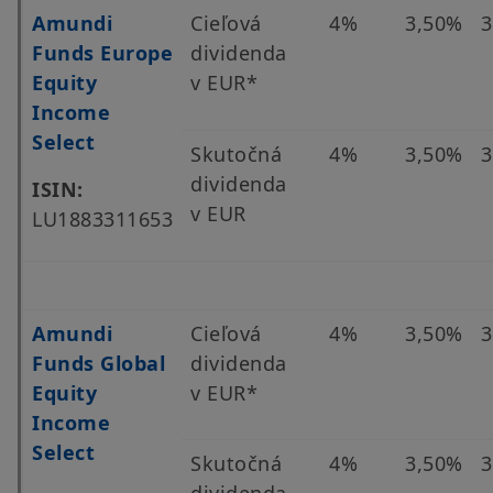
Amundi
Cieľová
4%
3,50%
3
Funds Europe
dividenda
Equity
v EUR*
Income
Select
Skutočná
4%
3,50%
3
dividenda
ISIN:
v EUR
LU1883311653
Amundi
Cieľová
4%
3,50%
3
Funds Global
dividenda
Equity
v EUR*
Income
Select
Skutočná
4%
3,50%
3
dividenda