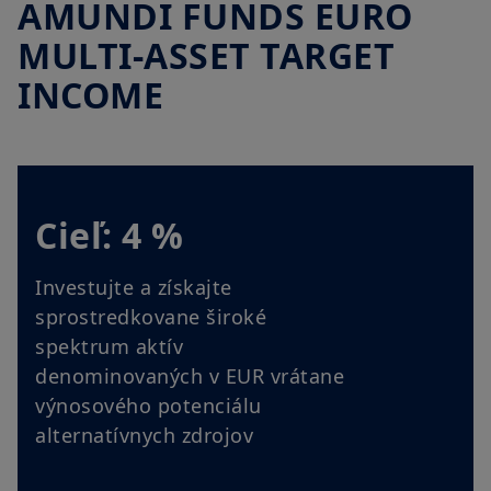
AMUNDI FUNDS EURO
týmto webovým stránkam, ktoré nájdete v
Právnom
upozornení
. Vstupom na naše webové stránky potvrdzujete, že
MULTI-ASSET TARGET
ste sa s týmito podmienkami prístupu zoznámili a že s nimi
súhlasíte.
INCOME
Cieľ: 4 %
Investujte a získajte
sprostredkovane široké
spektrum aktív
denominovaných v EUR vrátane
výnosového potenciálu
alternatívnych zdrojov