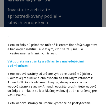
Investujte a získajte
sprostredkovaný podiel v
silných európskych
spoločnostiach vyplácajúcich
vysoké dividendy
:
Tieto stránky sú primárne určené klientom finančných agentov
a bankových inštitúcií a všetkým, ktorí sa zaujímajú o
Detail fondu
investovanie na finančných trhoch.
Vstupujete na stránky a súhlasíte s následujúcimi
podmienkami
Tieto webové stránky sú určené výhradne osobám žijúcim v
Slovenskej republike alebo osobám so zmluvným vzťahom k
Amundi CR. Ak ste občanom krajiny, ktorej je určená iná
AMUNDI FUNDS GLOBAL
webová stránka skupiny Amundi, opustite prosím tieto webové
stránky a prihláste sa k príslušnej webovej stránke určenej pre
MULTI-ASSET TARGET
Vašu krajinu.
INCOME
Tieto webové stránky sú určené výhradne na poskytovanie