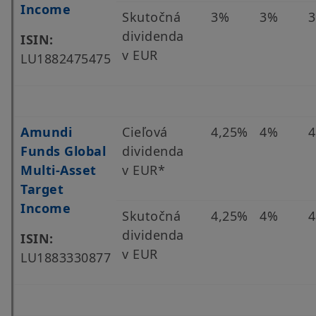
Income
Skutočná
3%
3%
dividenda
ISIN:
v EUR
LU1882475475
Amundi
Cieľová
4,25%
4%
Funds Global
dividenda
Multi-Asset
v EUR*
Target
Income
Skutočná
4,25%
4%
dividenda
ISIN:
v EUR
LU1883330877