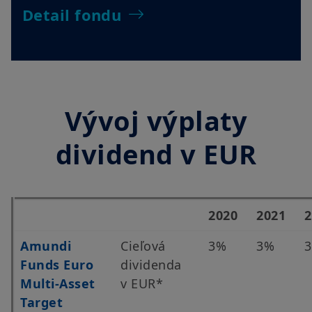
Detail fondu
Vývoj výplaty
dividend v EUR
2020
2021
2
Amundi
Cieľová
3%
3%
Funds Euro
dividenda
Multi-Asset
v EUR*
Target