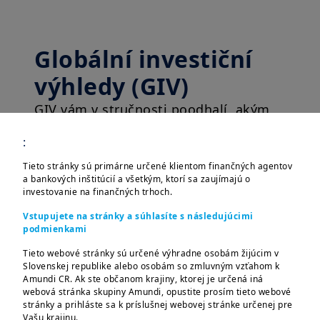
Globální investiční
výhledy (GIV)
GIV vám v stručnosti poodhalí, akým
smerom by sa mohol uberať budúci
:
ekonomický a finančný svet. Vymenúva
aktuálne investičné príležitosti či
Tieto stránky sú primárne určené klientom finančných agentov
a bankových inštitúcií a všetkým, ktorí sa zaujímajú o
hrozby na finančných trhoch, popisuje
investovanie na finančných trhoch.
udalosti, ktoré môžu mať vplyv na
Vstupujete na stránky a súhlasíte s následujúcimi
investorov a vybrané triedy aktív.
podmienkami
Tieto webové stránky sú určené výhradne osobám žijúcim v
Slovenskej republike alebo osobám so zmluvným vzťahom k
Amundi CR. Ak ste občanom krajiny, ktorej je určená iná
webová stránka skupiny Amundi, opustite prosím tieto webové
stránky a prihláste sa k príslušnej webovej stránke určenej pre
Vašu krajinu.