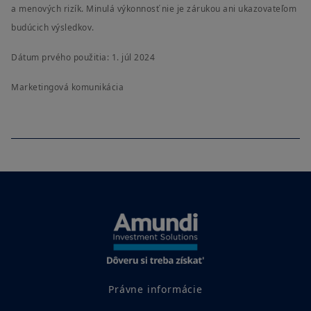
a menových rizík. Minulá výkonnosť nie je zárukou ani ukazovateľom
budúcich výsledkov.
Dátum prvého použitia: 1. júl 2024
Marketingová komunikácia
Právne informácie