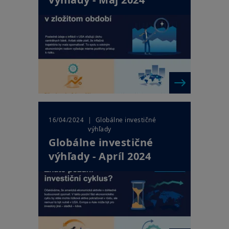
Váš prístup k týmto webovým stránkam sa riadi platnými
slovenskými právnymi predpismi a podmienkami prístupu k
týmto webovým stránkam, ktoré nájdete v
Právnom
upozornení
. Vstupom na naše webové stránky potvrdzujete, že
ste sa s týmito podmienkami prístupu zoznámili a že s nimi
súhlasíte.
| Globálne investičné
16/04/2024
výhľady
Globálne investičné
výhľady - Apríl 2024