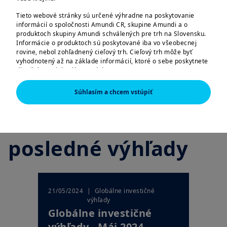
Tieto webové stránky sú určené výhradne na poskytovanie
informácií o spoločnosti Amundi CR, skupine Amundi a o
produktoch skupiny Amundi schválených pre trh na Slovensku.
Informácie o produktoch sú poskytované iba vo všeobecnej
rovine, nebol zohľadnený cieľový trh. Cieľový trh môže byť
vyhodnotený až na základe informácií, ktoré o sebe poskytnete
distribútorovi daného produktu.
Informácie tu uvedené nemusia byť úplné, môžu sa postupom
Súhlasím a chcem vstúpiť
času meniť a Amundi CR ich môže bez upozornenia kedykoľvek
aktualizovať.
Pozrite sa na
AMERICKÉ OSOBY
posledné výhľady
Informácie obsiahnuté na týchto stránkach nie sú určené
štátnym príslušníkom či občanom Spojených štátov amerických,
resp. „americkým osobám“ tak, ako sú definované v „nariadení
S“ (Regulation S) Komisie pre cenné papiere a burzy podľa
amerického zákona o cenných papieroch (Securities Act) z roku
1933, čo sa vzťahuje najmä na všetky fyzické osoby žijúce v
| Globálne investičné
21/05/2024
Spojených štátoch amerických a akékoľvek partnerstvo alebo
výhľady
obchodnú spoločnosť založenú alebo zapísanú podľa
Globálne investičné
amerických právnych predpisov. Ak ste „americkou osobou“,
nie ste oprávnení na tieto webové stránky vstupovať.
výhľady - Máj 2024