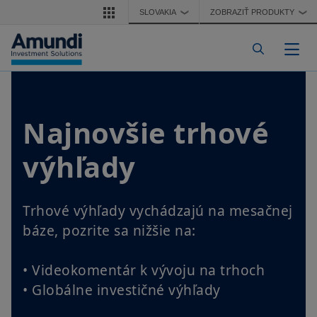
Skočiť na hlavný obsah
SLOVAKIA
ZOBRAZIŤ PRODUKTY
❯
❯
Pre
Najnovšie trhové
výhľady
Trhové výhľady vychádzajú na mesačnej
báze, pozrite sa nižšie na:
• Videokomentár k vývoju na trhoch
• Globálne investičné výhľady