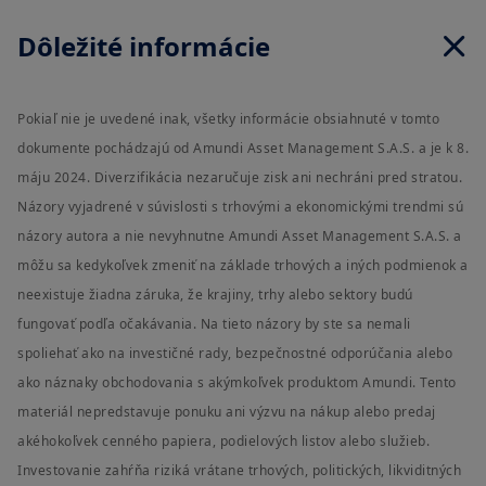
Dôležité informácie
Pokiaľ nie je uvedené inak, všetky informácie obsiahnuté v tomto
dokumente pochádzajú od Amundi Asset Management S.A.S. a je k 8.
máju 2024. Diverzifikácia nezaručuje zisk ani nechráni pred stratou.
Názory vyjadrené v súvislosti s trhovými a ekonomickými trendmi sú
názory autora a nie nevyhnutne Amundi Asset Management S.A.S. a
môžu sa kedykoľvek zmeniť na základe trhových a iných podmienok a
neexistuje žiadna záruka, že krajiny, trhy alebo sektory budú
fungovať podľa očakávania. Na tieto názory by ste sa nemali
spoliehať ako na investičné rady, bezpečnostné odporúčania alebo
ako náznaky obchodovania s akýmkoľvek produktom Amundi. Tento
materiál nepredstavuje ponuku ani výzvu na nákup alebo predaj
akéhokoľvek cenného papiera, podielových listov alebo služieb.
Investovanie zahŕňa riziká vrátane trhových, politických, likviditných