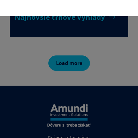
Najnovšie trhové výhľady
AMERICKÉ OSOBY
Najnovšie trhové výhľady
Informácie obsiahnuté na týchto stránkach nie sú určené
štátnym príslušníkom či občanom Spojených štátov amerických,
resp. „americkým osobám“ tak, ako sú definované v „nariadení
S“ (Regulation S) Komisie pre cenné papiere a burzy podľa
amerického zákona o cenných papieroch (Securities Act) z roku
1933, čo sa vzťahuje najmä na všetky fyzické osoby žijúce v
Spojených štátoch amerických a akékoľvek partnerstvo alebo
obchodnú spoločnosť založenú alebo zapísanú podľa
Load more
amerických právnych predpisov. Ak ste „americkou osobou“,
nie ste oprávnení na tieto webové stránky vstupovať.
Váš prístup k týmto webovým stránkam sa riadi platnými
slovenskými právnymi predpismi a podmienkami prístupu k
týmto webovým stránkam, ktoré nájdete v
Právnom
upozornení
. Vstupom na naše webové stránky potvrdzujete, že
ste sa s týmito podmienkami prístupu zoznámili a že s nimi
súhlasíte.
Právne informácie