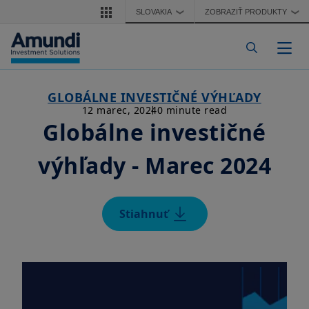
Skočiť na hlavný obsah
SLOVAKIA
ZOBRAZIŤ PRODUKTY
❯
❯
Pre
GLOBÁLNE INVESTIČNÉ VÝHĽADY
12 marec, 2024
0 minute read
Globálne investičné
výhľady - Marec 2024
Stiahnuť