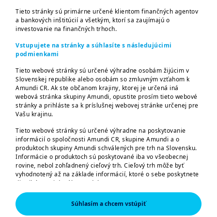
Tieto stránky sú primárne určené klientom finančných agentov
a bankových inštitúcií a všetkým, ktorí sa zaujímajú o
investovanie na finančných trhoch.
Chcete sa
Vstupujete na stránky a súhlasíte s následujúcimi
podmienkami
dozvedieť
ďalšie
Tieto webové stránky sú určené výhradne osobám žijúcim v
Slovenskej republike alebo osobám so zmluvným vzťahom k
informácie o
Amundi CR. Ak ste občanom krajiny, ktorej je určená iná
webová stránka skupiny Amundi, opustite prosím tieto webové
trhoch?
stránky a prihláste sa k príslušnej webovej stránke určenej pre
Vašu krajinu.
Zaujíma vás, čo sa aktuálne
Tieto webové stránky sú určené výhradne na poskytovanie
informácií o spoločnosti Amundi CR, skupine Amundi a o
deje na trhoch a nemalo by
produktoch skupiny Amundi schválených pre trh na Slovensku.
uniknúť vašej pozornosti?
Informácie o produktoch sú poskytované iba vo všeobecnej
rovine, nebol zohľadnený cieľový trh. Cieľový trh môže byť
Aké môžu byť dopady
vyhodnotený až na základe informácií, ktoré o sebe poskytnete
súčasnej ekonomickej
distribútorovi daného produktu.
situácie na investorov?
Informácie tu uvedené nemusia byť úplné, môžu sa postupom
Súhlasím a chcem vstúpiť
Navštívte našu stránku
času meniť a Amundi CR ich môže bez upozornenia kedykoľvek
aktualizovať.