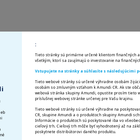
:
Tieto stránky sú primárne určené klientom finančných a
všetkým, ktorí sa zaujímajú o investovanie na finančnýc
Vstupujete na stránky a súhlasíte s následujúcimi
Tieto webové stránky sú určené výhradne osobám žijúci
osobám so zmluvným vzťahom k Amundi CR. Ak ste občan
i
webová stránka skupiny Amundi, opustite prosím tieto w
príslušnej webovej stránke určenej pre Vašu krajinu.
u
Načítať viac
Tieto webové stránky sú určené výhradne na poskytovan
ieb
CR, skupine Amundi a o produktoch skupiny Amundi schv
mi
Informácie o produktoch sú poskytované iba vo všeobec
v
cieľový trh. Cieľový trh môže byť vyhodnotený až na zák
m
poskytnete distribútorovi daného produktu.
čné