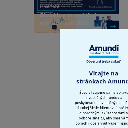
11/06/2026
Globálny investičný
výhľad - Jún 2026
Vitajte na
stránkach Amund
Špecializujeme sa na správ
investičných fondov a
poskytovanie investičných služ
širokej škále klientov. S naši
dlhoročnými skúsenosťami 
odbore sme tu, aby sme vá
pomohli dosiahnuť vaše finan