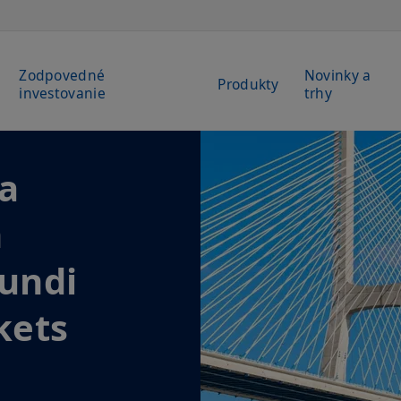
Zodpovedné
Novinky a
Produkty
investovanie
trhy
Nový klie
portál Mo
Amundi
Pripravte sa, prichád
klientsky portál, kde
investície.