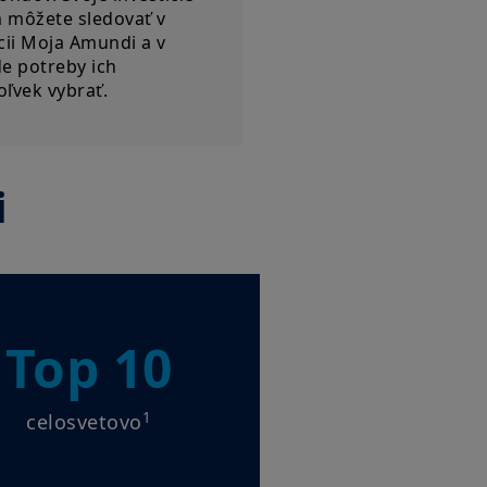
 môžete sledovať v
cii Moja Amundi a v
e potreby ich
ľvek vybrať.
i
Top 10
1
celosvetovo