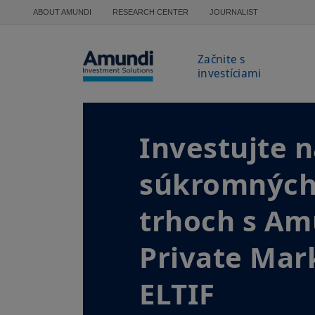
Skočiť na hlavný obsah
ABOUT AMUNDI
RESEARCH CENTER
JOURNALIST
Začnite s
investíciami