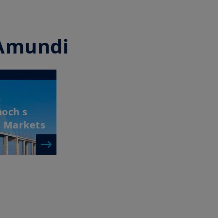
d Amundi
och s
e Markets