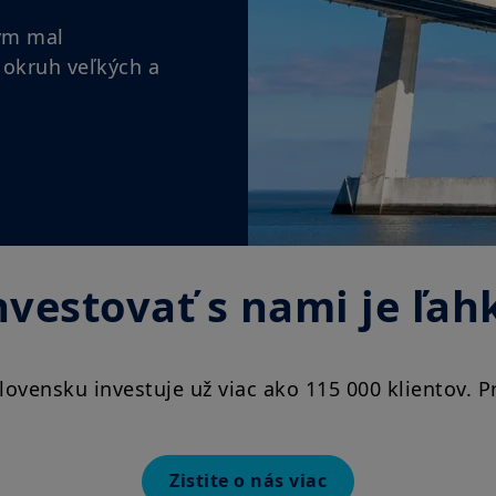
Prihláste sa ešte dne
nvestovať s nami je ľah
ovensku investuje už viac ako 115 000 klientov. Pri
Zistite o nás viac