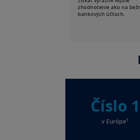
získať výrazne lepšie
zhodnotenie ako na bež
bankových účtoch.
Číslo 1
1
v Európe