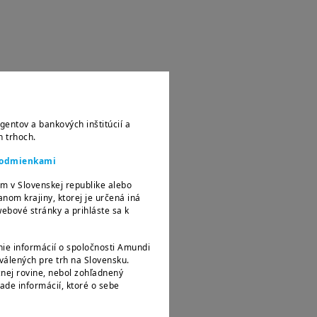
gentov a bankových inštitúcií a
h trhoch.
 podmienkami
m v Slovenskej republike alebo
om krajiny, ktorej je určená iná
ebové stránky a prihláste sa k
ie informácií o spoločnosti Amundi
álených pre trh na Slovensku.
nej rovine, nebol zohľadnený
lade informácií, ktoré o sebe