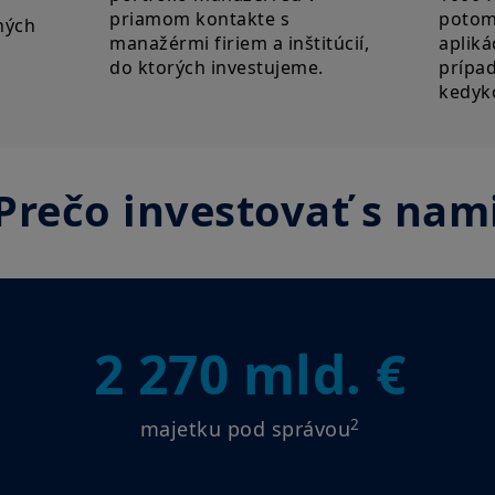
priamom kontakte s
potom
ných
manažérmi firiem a inštitúcií,
apliká
do ktorých investujeme.
prípad
kedyko
Prečo investovať s nam
2 270 mld. €
2
majetku pod správou