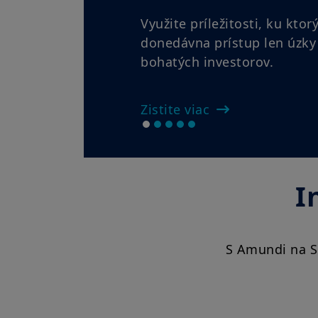
I
S Amundi na Sl