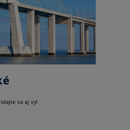
s!
ké
dajte sa aj vy!