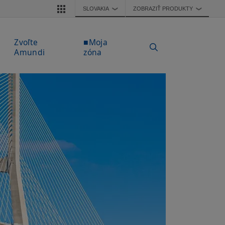
SLOVAKIA
ZOBRAZIŤ PRODUKTY
❯
❯
Zvoľte
■Moja
Amundi
zóna
ntsky
je
za nové Moje Amundi,
 môžete sledovať svoje