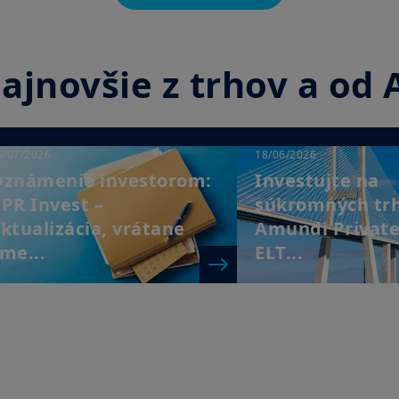
 najnovšie z trhov a o
6/07/2026
18/06/2026
známenie investorom:
Investujte na
PR Invest –
súkromných trh
ktualizácia, vrátane
Amundi Privat
me...
ELT...