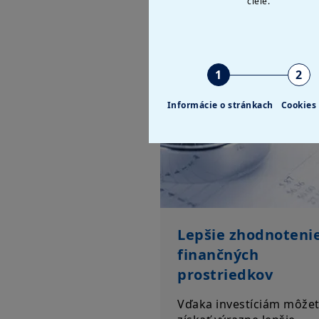
Pr
ciele.
1
2
Informácie o stránkach
Cookies
Lepšie zhodnoteni
finančných
prostriedkov
Vďaka investíciám môže