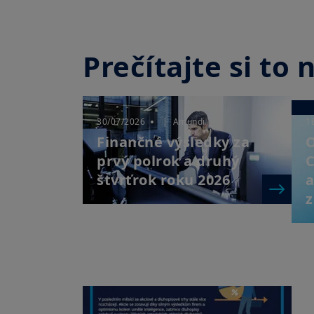
Prečítajte si to
30/07/2026
| Amundi
1
Finančné výsledky za
O
prvý polrok a druhý
C
štvrťrok roku 2026
a
z