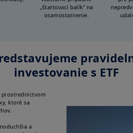
„štartovací balík“ na
nepredv
osamostatnenie.
udal
redstavujeme pravidel
investovanie s ETF
né prostredníctvom
xy, ktoré sa
rhov.
dnoduchšia a