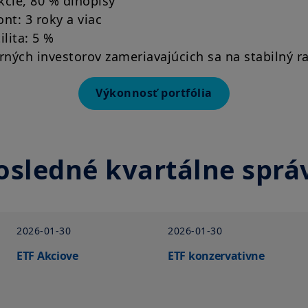
kcie, 80 % dlhopisy
ont: 3 roky a viac
lita: 5 %
ných investorov zameriavajúcich sa na stabilný ras
Výkonnosť portfólia
osledné kvartálne sprá
2026-01-30
2026-01-30
ETF Akciove
ETF konzervativne