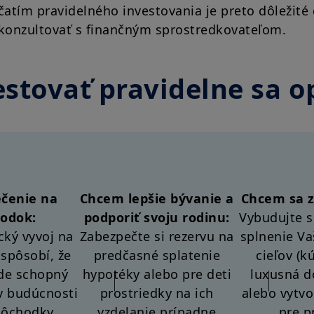
atím pravidelného investovania je preto dôležité 
 a konzultovať s finančným sprostredkovateľom.
estovať pravidelne sa op
čenie na
Chcem lepšie bývanie a
Chcem sa z
odok:
podporiť svoju rodinu:
Vybudujte s
ký vyvoj na
Zabezpečte si rezervu na
splnenie Va
spôsobí, že
predčasné splatenie
cieľov (k
de schopný
hypotéky alebo pre deti
luxusná d
v budúcnosti
prostriedky na ich
alebo vytvo
dôchodky.
vzdelanie prípadne
pre p