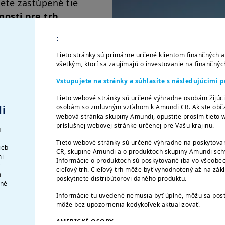
dete zastúpené tie
nosti pre trh,
:
Tieto stránky sú primárne určené klientom finančných a
ŕňajú medzi inými
všetkým, ktorí sa zaujímajú o investovanie na finančnýc
r, riziko likvidity
Vstupujete na stránky a súhlasíte s následujúcimi
Tieto webové stránky sú určené výhradne osobám žijúci
osobám so zmluvným vzťahom k Amundi CR. Ak ste občan
i
ujúcimi rizikami:
webová stránka skupiny Amundi, opustite prosím tieto w
u; riziko spojené s
príslušnej webovej stránke určenej pre Vašu krajinu.
u
iziko spojené s
Tieto webové stránky sú určené výhradne na poskytovan
ieb
tvoriacich základný
CR, skupine Amundi a o produktoch skupiny Amundi schv
mi
Informácie o produktoch sú poskytované iba vo všeobec
ť dosiahnutý len
v
cieľový trh. Cieľový trh môže byť vyhodnotený až na zák
m
poskytnete distribútorovi daného produktu.
čné
Informácie tu uvedené nemusia byť úplné, môžu sa pos
môže bez upozornenia kedykoľvek aktualizovať.
storom niekoľko zásadných výhod:
AMERICKÉ OSOBY