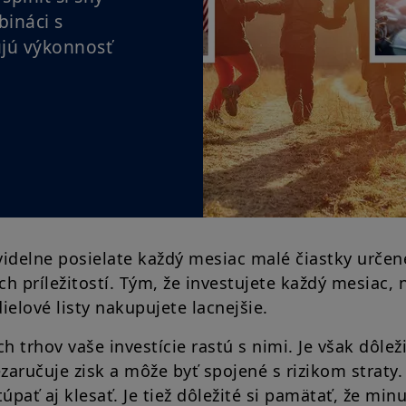
bináci s
ujú výkonnosť
videlne posielate každý mesiac malé čiastky určen
ch príležitostí. Tým, že investujete každý mesiac,
ielové listy nakupujete lacnejšie.
 trhov vaše investície rastú s nimi. Je však dôlež
zaručuje zisk a môže byť spojené s rizikom straty.
úpať aj klesať. Je tiež dôležité si pamätať, že min