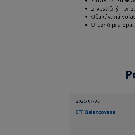
Zloženie: 20 % a
Investičný horiz
Očakávaná volati
Určené pre opatr
P
2026-01-30
ETF Balancovane