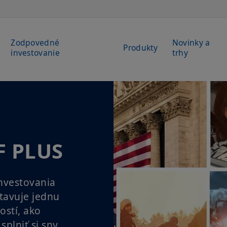
Zodpovedné
Novinky a
Produkty
investovanie
trhy
F PLUS
nvestovania
tavuje jednu
ostí, ako
splniť si sny