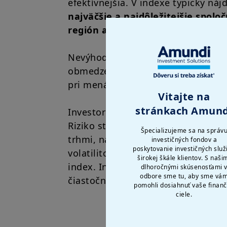
efektívnejšia. V indexe typicky náj
najväčšie a najdôležitejšie spoloč
región alebo odvetvie
.
Nevýhody investovania do ETF zah
obmedzenú kontrolu, obmedzený výbe
pri menách rozšírených ETF.
Vitajte na
stránkach Amund
Investori musia počítať aj s nasled
Riziko straty investovaného kapitál
Špecializujeme sa na správ
trhmi, na ktoré je ETF vystavené; r
investičných fondov a
poskytovanie investičných služ
volatilitou cenných papierov/mien 
širokej škále klientov. S naši
index. Investičný cieľ ETF môže by
dlhoročnými skúsenosťami 
odbore sme tu, aby sme vá
čiastočne.
pomohli dosiahnuť vaše finan
ciele.
Fondy ETF ponúkajú inve