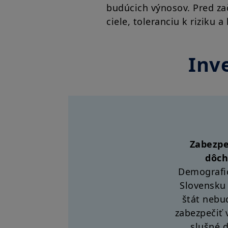
budúcich výnosov. Pred zač
ciele, toleranciu k riziku
Inv
Zabezpe
dôch
Demografic
Slovensku 
štát nebu
zabezpečiť 
slušné 