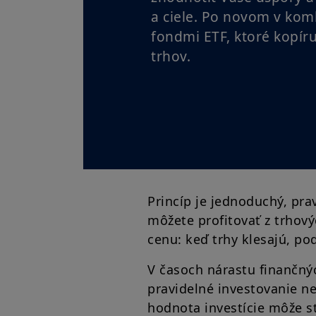
a ciele. Po novom v kom
fondmi ETF, ktoré kopír
trhov.
Princíp je jednoduchý, pra
môžete profitovať z trhový
cenu: keď trhy klesajú, pod
V časoch nárastu finančných
pravidelné investovanie ne
hodnota investície môže st