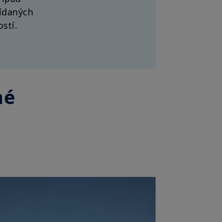
ídaných
ostí.
né