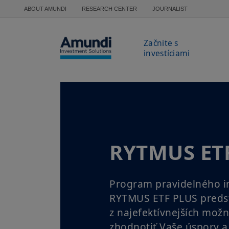
Skočiť na hlavný obsah
ABOUT AMUNDI
RESEARCH CENTER
JOURNALIST
Začnite s
investíciami
RYTMUS ET
Program pravidelného i
RYTMUS ETF PLUS preds
z najefektívnejších možn
zhodnotiť Vaše úspory a 