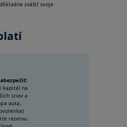
dôkladne zvážiť svoje
latí
abezpečiť:
i kapitál na
šich snov a
úpa auta,
ovolenka)
rte rezervu
rípad