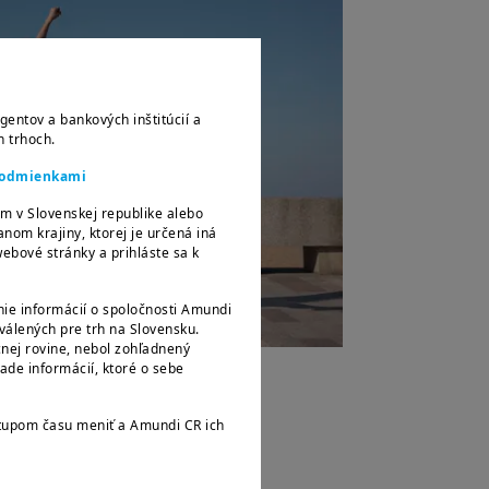
gentov a bankových inštitúcií a
h trhoch.
 podmienkami
m v Slovenskej republike alebo
om krajiny, ktorej je určená iná
ebové stránky a prihláste sa k
ie informácií o spoločnosti Amundi
álených pre trh na Slovensku.
nej rovine, nebol zohľadnený
lade informácií, ktoré o sebe
tupom času meniť a Amundi CR ich