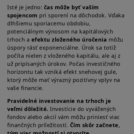
Isté je jedno:
čas môže byť vaším
spojencom
pri sporení na dôchodok. Vďaka
dlhšiemu sporiacemu obdobiu,
potenciálnym výnosom na kapitálových
trhoch a
efektu zloženého úročenia
môžu
úspory rásť exponenciálne. Úrok sa totiž
počíta nielen z vloženého kapitálu, ale aj z
už pripísaných úrokov. Počas investičného
horizontu tak vzniká efekt snehovej gule,
ktorý môže mať výrazný pozitívny vplyv na
vaše financie.
Pravidelné investovanie na trhoch je
veľmi dôležité.
Investície do vyvážených
fondov alebo akcií vám môžu priniesť viac
finančných príležitostí.
Čím skôr začnete,
tým viac možností si otvoríte.