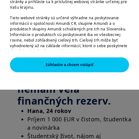
stránky a prihláste sa k príslušnej webovej stránke určenej pre
vysnívanému dôchodku
Vašu krajinu.
Tieto webové stránky sú určené výhradne na poskytovanie
Vyberte si, v akej fáze života sa nachádzate,
informácií o spoločnosti Amundi CR, skupine Amundi a o
produktoch skupiny Amundi schválených pre trh na Slovensku.
a posuňte sa bližšie k svojim cieľom.
Informácie o produktoch sú poskytované iba vo všeobecnej
rovine, nebol zohľadnený cieľový trh. Cieľový trh môže byť
vyhodnotený až na základe informácií, ktoré o sebe poskytnete
distribútorovi daného produktu.
Som na začiatku
Informácie tu uvedené nemusia byť úplné, môžu sa postupom
Súhlasím a chcem vstúpiť
času meniť a Amundi CR ich môže bez upozornenia kedykoľvek
aktualizovať.
svojej kariéry a
AMERICKÉ OSOBY
nemám veľa
Informácie obsiahnuté na týchto stránkach nie sú určené
finančných rezerv.
štátnym príslušníkom či občanom Spojených štátov amerických,
resp. „americkým osobám“ tak, ako sú definované v „nariadení
Hana, 24 rokov
S“ (Regulation S) Komisie pre cenné papiere a burzy podľa
amerického zákona o cenných papieroch (Securities Act) z roku
Príjem 1 000 EUR v čistom, študentka
1933, čo sa vzťahuje najmä na všetky fyzické osoby žijúce v
a novinárka
Spojených štátoch amerických a akékoľvek partnerstvo alebo
obchodnú spoločnosť založenú alebo zapísanú podľa
Študentský život, nájom aj
amerických právnych predpisov. Ak ste „americkou osobou“,