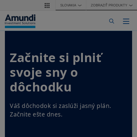
Skočiť na hlavný obsah
SLOVAKIA
ZOBRAZIŤ PRODUKTY
❯
❯
Pre
Začnite si plniť
svoje sny o
dôchodku
Váš dôchodok si zaslúži jasný plán.
Začnite ešte dnes.