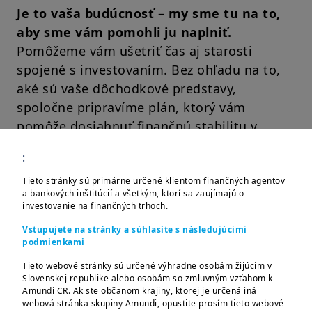
Je to vaša budúcnosť – my sme tu na to,
aby sme vám pomohli ju naplniť.
Pomôžeme vám ušetriť čas aj starosti
spojené s investovaním. Bez ohľadu na to,
aké sú vaše dôchodkové predstavy,
spoločne pripravíme plán, ktorý vám
pomôže dosiahnuť finančnú stabilitu v
dôchodku.
:
Tieto stránky sú primárne určené klientom finančných agentov
Nezáleží na tom, v akej fáze kariéry sa práve
a bankových inštitúcií a všetkým, ktorí sa zaujímajú o
investovanie na finančných trhoch.
nachádzate – mať plán sporenia na
dôchodok je vždy rozumné riešenie.
Vstupujete na stránky a súhlasíte s následujúcimi
podmienkami
Tieto webové stránky sú určené výhradne osobám žijúcim v
Slovenskej republike alebo osobám so zmluvným vzťahom k
Amundi CR. Ak ste občanom krajiny, ktorej je určená iná
Cesta k vášmu
webová stránka skupiny Amundi, opustite prosím tieto webové