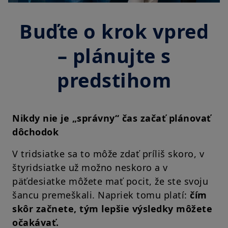
Buďte o krok vpred
– plánujte s
predstihom
Nikdy nie je „správny“ čas začať plánovať
dôchodok
V tridsiatke sa to môže zdať príliš skoro, v
štyridsiatke už možno neskoro a v
päťdesiatke môžete mať pocit, že ste svoju
šancu premeškali. Napriek tomu platí:
čím
skôr začnete, tým lepšie výsledky môžete
očakávať.