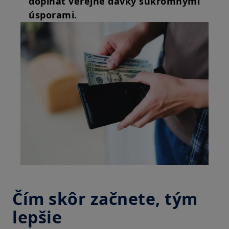
dopĺňať verejné dávky súkromnými
úsporami.
Čím skôr začnete, tým
lepšie