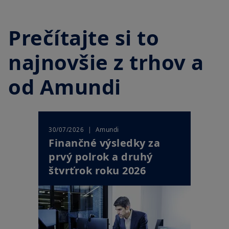
Prečítajte si to
najnovšie z trhov a
od Amundi
| Amundi
30/07/2026
Finančné výsledky za
prvý polrok a druhý
štvrťrok roku 2026