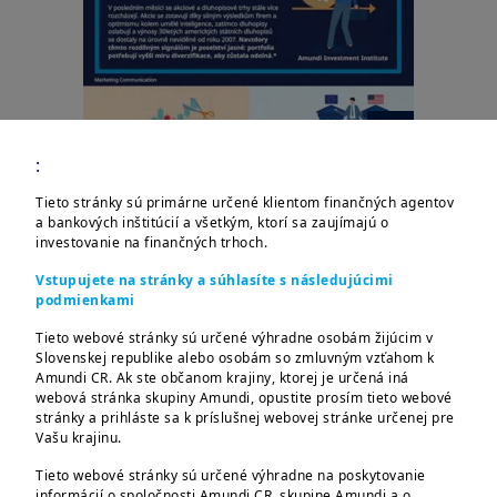
:
Tieto stránky sú primárne určené klientom finančných agentov
Načítať viac
a bankových inštitúcií a všetkým, ktorí sa zaujímajú o
investovanie na finančných trhoch.
Vstupujete na stránky a súhlasíte s následujúcimi
podmienkami
Tieto webové stránky sú určené výhradne osobám žijúcim v
Prečo investovať s
Slovenskej republike alebo osobám so zmluvným vzťahom k
Amundi CR. Ak ste občanom krajiny, ktorej je určená iná
webová stránka skupiny Amundi, opustite prosím tieto webové
Amundi?
stránky a prihláste sa k príslušnej webovej stránke určenej pre
Vašu krajinu.
Tieto webové stránky sú určené výhradne na poskytovanie
informácií o spoločnosti Amundi CR, skupine Amundi a o