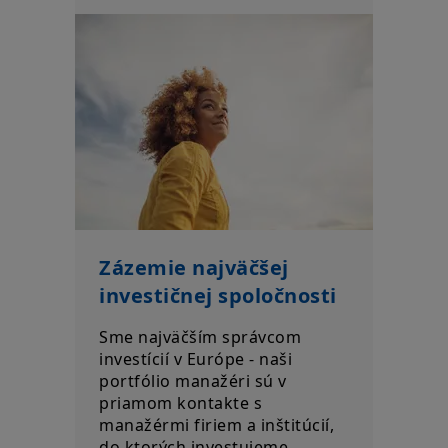
týmto webovým stránkam, ktoré nájdete v
Právnom
upozornení
. Vstupom na naše webové stránky potvrdzujete, že
ste sa s týmito podmienkami prístupu zoznámili a že s nimi
súhlasíte.
Zázemie najväčšej
investičnej spoločnosti
Sme najväčším správcom
investícií v Európe - naši
portfólio manažéri sú v
priamom kontakte s
manažérmi firiem a inštitúcií,
do ktorých investujeme.