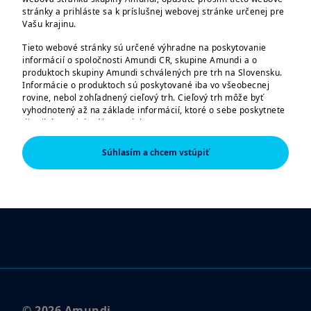
stránky a prihláste sa k príslušnej webovej stránke určenej pre
Vašu krajinu.
Právne informácie
Tieto webové stránky sú určené výhradne na poskytovanie
informácií o spoločnosti Amundi CR, skupine Amundi a o
Právne upozornenie
produktoch skupiny Amundi schválených pre trh na Slovensku.
Informácie o produktoch sú poskytované iba vo všeobecnej
Prohlásenie o prístupnosti
rovine, nebol zohľadnený cieľový trh. Cieľový trh môže byť
vyhodnotený až na základe informácií, ktoré o sebe poskytnete
Upozornenie na pokusy o podvody
distribútorovi daného produktu.
Informácie tu uvedené nemusia byť úplné, môžu sa postupom
Vstup pre sprostredkovateľov
Súhlasím a chcem vstúpiť
času meniť a Amundi CR ich môže bez upozornenia kedykoľvek
aktualizovať.
SLEDUJTE NÁS
AMERICKÉ OSOBY
Informácie obsiahnuté na týchto stránkach nie sú určené
štátnym príslušníkom či občanom Spojených štátov amerických,
resp. „americkým osobám“ tak, ako sú definované v „nariadení
S“ (Regulation S) Komisie pre cenné papiere a burzy podľa
amerického zákona o cenných papieroch (Securities Act) z roku
1933, čo sa vzťahuje najmä na všetky fyzické osoby žijúce v
Spojených štátoch amerických a akékoľvek partnerstvo alebo
obchodnú spoločnosť založenú alebo zapísanú podľa
© 2026 Amundi