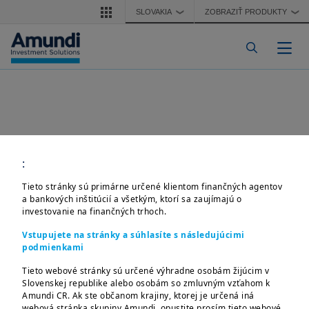
Skočiť na hlavný obsah
SLOVAKIA
ZOBRAZIŤ PRODUKTY
❯
❯
Pre
:
Tieto stránky sú primárne určené klientom finančných agentov
a bankových inštitúcií a všetkým, ktorí sa zaujímajú o
investovanie na finančných trhoch.
Vstupujete na stránky a súhlasíte s následujúcimi
podmienkami
Tieto webové stránky sú určené výhradne osobám žijúcim v
Slovenskej republike alebo osobám so zmluvným vzťahom k
Amundi CR. Ak ste občanom krajiny, ktorej je určená iná
webová stránka skupiny Amundi, opustite prosím tieto webové