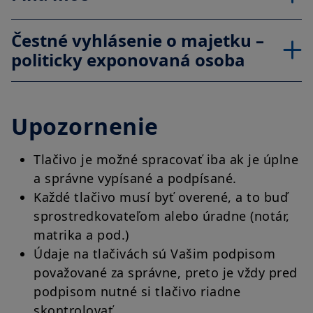
1933, čo sa vzťahuje najmä na všetky fyzické osoby žijúce v
Spojených štátoch amerických a akékoľvek partnerstvo alebo
Čestné vyhlásenie o majetku –
obchodnú spoločnosť založenú alebo zapísanú podľa
amerických právnych predpisov. Ak ste „americkou osobou“,
politicky exponovaná osoba
nie ste oprávnení na tieto webové stránky vstupovať.
Váš prístup k týmto webovým stránkam sa riadi platnými
slovenskými právnymi predpismi a podmienkami prístupu k
týmto webovým stránkam, ktoré nájdete v
Právnom
Upozornenie
upozornení
. Vstupom na naše webové stránky potvrdzujete, že
ste sa s týmito podmienkami prístupu zoznámili a že s nimi
súhlasíte.
Tlačivo je možné spracovať iba ak je úplne
a správne vypísané a podpísané.
Každé tlačivo musí byť overené, a to buď
sprostredkovateľom alebo úradne (notár,
matrika a pod.)
Údaje na tlačivách sú Vašim podpisom
považované za správne, preto je vždy pred
podpisom nutné si tlačivo riadne
skontrolovať.