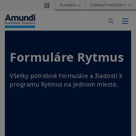
Skočiť na hlavný obsah
SLOVAKIA
ZOBRAZIŤ PRODUKTY
❯
❯
Pre
Formuláre Rytmus
Všetky potrebné formuláre a žiadosti k
programu Rytmus na jednom mieste.