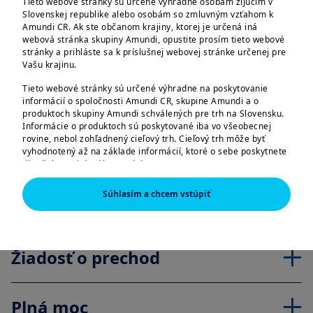
Tieto webové stránky sú určené výhradne osobám žijúcim v
Slovenskej republike alebo osobám so zmluvným vzťahom k
Amundi CR. Ak ste občanom krajiny, ktorej je určená iná
Formulár na zmeny
webová stránka skupiny Amundi, opustite prosím tieto webové
stránky a prihláste sa k príslušnej webovej stránke určenej pre
Vašu krajinu.
Žiadosť o prevod
Tieto webové stránky sú určené výhradne na poskytovanie
informácií o spoločnosti Amundi CR, skupine Amundi a o
produktoch skupiny Amundi schválených pre trh na Slovensku.
Žiadosť o prechod a spätný
Informácie o produktoch sú poskytované iba vo všeobecnej
rovine, nebol zohľadnený cieľový trh. Cieľový trh môže byť
odkup
vyhodnotený až na základe informácií, ktoré o sebe poskytnete
distribútorovi daného produktu.
Žiadosť o pravidelný spätný
Informácie tu uvedené nemusia byť úplné, môžu sa postupom
Súhlasím a chcem vstúpiť
času meniť a Amundi CR ich môže bez upozornenia kedykoľvek
odkup
aktualizovať.
AMERICKÉ OSOBY
Žiadosť o prechod
Informácie obsiahnuté na týchto stránkach nie sú určené
štátnym príslušníkom či občanom Spojených štátov amerických,
resp. „americkým osobám“ tak, ako sú definované v „nariadení
S“ (Regulation S) Komisie pre cenné papiere a burzy podľa
Plná moc
amerického zákona o cenných papieroch (Securities Act) z roku