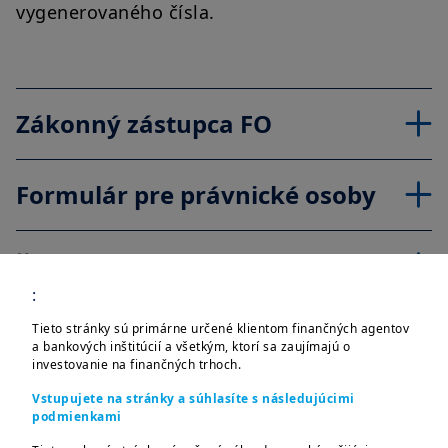
vygenerovaného čísla.
Zákonný zástupca FO
Formulár pre právnické osoby
Žiadosť o zmenu údajov
:
Tieto stránky sú primárne určené klientom finančných agentov
Žiadosť o spätný odkup
a bankových inštitúcií a všetkým, ktorí sa zaujímajú o
investovanie na finančných trhoch.
Žiadosť o spätný odkup -
Vstupujete na stránky a súhlasíte s následujúcimi
podmienkami
maloleté dieťa