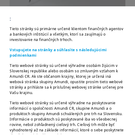
:
Tieto stránky sú primárne určené klientom finančných agentov
a bankových inštitúcií a všetkým, ktorí sa zaujímajú o
investovanie na finančných trhoch.
Vstupujete na stránky a súhlasíte s následujúcimi
podmienkami
Vážená klientka, vážený klient,
Tieto webové stránky sú určené výhradne osobám žijúcim v
neustále chceme skvalitňovať naše služby.
Slovenskej republike alebo osobám so zmluvným vzťahom k
Amundi CR. Ak ste občanom krajiny, ktorej je určená iná
Aktívne reagujeme na meniace sa trhové a
webová stránka skupiny Amundi, opustite prosím tieto webové
regulačné prostredie, ako aj na podnety
stránky a prihláste sa k príslušnej webovej stránke určenej pre
Vašu krajinu.
prichádzajúce od vás, našich investorov. Z
tohto dôvodu dňa 10.5.2023
Tieto webové stránky sú určené výhradne na poskytovanie
informácií o spoločnosti Amundi CR, skupine Amundi a o
Predstavenstvo spoločnosti Amundi Czech
produktoch skupiny Amundi schválených pre trh na Slovensku.
Republic Asset Management, a.s.
Informácie o produktoch sú poskytované iba vo všeobecnej
rovine, nebol zohľadnený cieľový trh. Cieľový trh môže byť
prerokovalo a schválilo aktualizáciu
vyhodnotený až na základe informácií, ktoré o sebe poskytnete
základných zmluvných dokumentov.