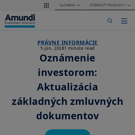
Skočiť na hlavný obsah
SLOVAKIA
ZOBRAZIŤ PRODUKTY
❯
❯
Pre
PRÁVNE INFORMÁCIE
5 jún, 2023
1 minute read
Oznámenie
investorom:
Aktualizácia
základných zmluvných
dokumentov